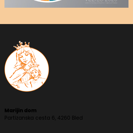
Marijin dom
Partizanska cesta 6, 4260 Bled