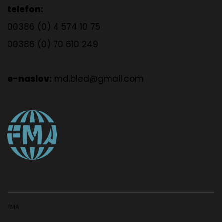
telefon:
00386 (0) 4 574 10 75
00386 (0) 70 610 249
e-naslov:
md.bled@gmail.com
FMA