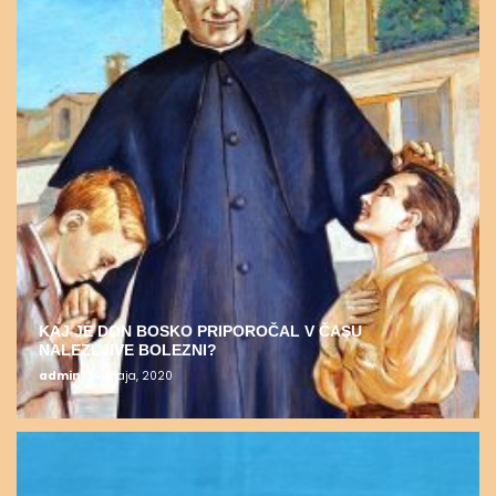
KAJ JE DON BOSKO PRIPOROČAL V ČASU
NALEZLJIVE BOLEZNI?
admin
24. maja, 2020