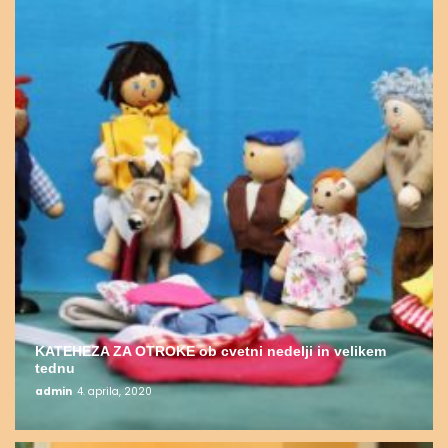
KATEHEZA ZA OTROKE ob cvetni nedelji in velikem
tednu
admin
4. aprila, 2020