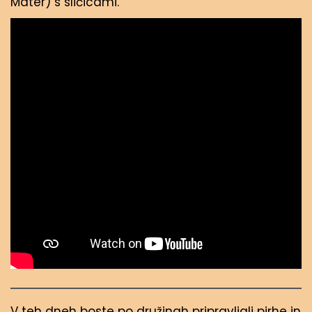
Mater) s sličicami.
V teh dneh boste po družinah pripravljali pirhe in