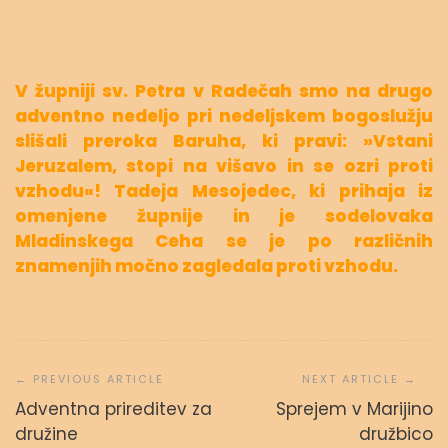
V župniji sv. Petra v Radečah smo na drugo
adventno nedeljo pri nedeljskem bogoslužju
slišali preroka Baruha, ki pravi: »Vstani
Jeruzalem, stopi na višavo in se ozri proti
vzhodu«! Tadeja Mesojedec, ki prihaja iz
omenjene župnije in je sodelovaka
Mladinskega Ceha se je po različnih
znamenjih močno zagledala proti vzhodu.
Navigacija
prispevka
Adventna prireditev za
Sprejem v Marijino
družine
družbico