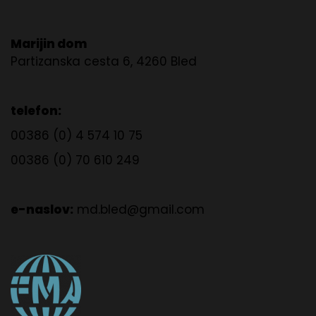
Marijin dom
Partizanska cesta 6, 4260 Bled
telefon:
00386 (0) 4 574 10 75
00386 (0) 70 610 249
e-naslov:
md.bled@gmail.com