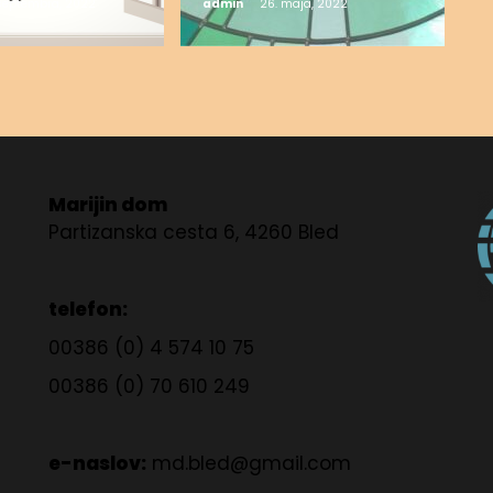
 septembra, 2022
admin
26. maja, 2022
Marijin dom
Partizanska cesta 6, 4260 Bled
telefon:
00386 (0) 4 574 10 75
00386 (0) 70 610 249
e-naslov:
md.bled@gmail.com