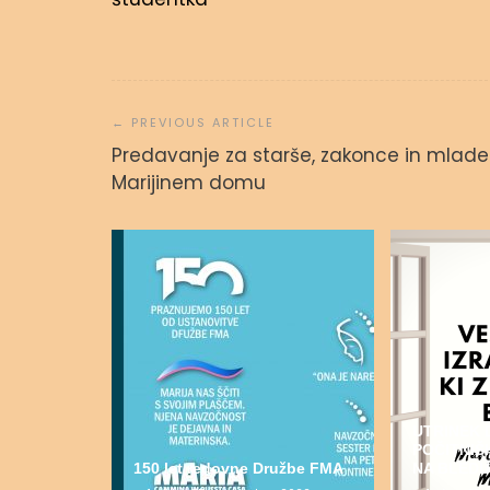
Navigacija
prispevka
Predavanje za starše, zakonce in mlade
Marijinem domu
UTRINEK 
POČITNI
150 let redovne Družbe FMA
NA BLEDU