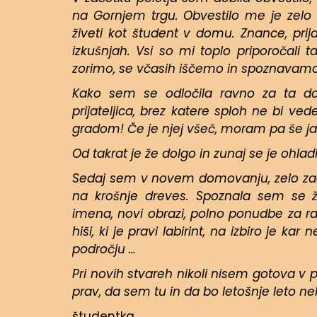
na Gornjem trgu. Obvestilo me je zelo 
živeti kot študent v domu. Znance, prij
izkušnjah. Vsi so mi toplo priporočali 
zorimo, se včasih iščemo in spoznavamo 
Kako sem se odločila ravno za ta 
prijateljica, brez katere sploh ne bi ved
gradom! Če je njej všeč, moram pa še jaz
Od takrat je že dolgo in zunaj se je ohlad
Sedaj sem v novem domovanju, zelo zado
na krošnje dreves. Spoznala sem se 
imena, novi obrazi, polno ponudbe za raz
hiši, ki je pravi labirint, na izbiro je 
področju …
Pri novih stvareh nikoli nisem gotova v 
prav, da sem tu in da bo letošnje leto n
študentka