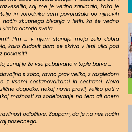
razveselilo, saj me je vedno zanimalo, kako je
atelje in sorodnike sem povprašala po njihovih
ta način skupnega bivanja v letih, ko še vedno
široka obzorja sveta.
dom? Hm … v njem stanuje moja zelo dobra
ela, kako čudovit dom se skriva v lepi ulici pod
 poskusiti!
ilo, zunaj je že vse pobarvano v tople barve …
voljna s sobo, ravno prav veliko, z razgledom
že z vsemi sostanovalkami in sestrami. Nova
lične dogodke, nekaj novih pravil, veliko poti v
kar nekaj možnosti za sodelovanje na tem ali onem
pravilnost odločitve. Zaupam, da je na nek način
ekaj posebnega.