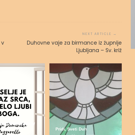
 v
Duhovne vaje za birmance iz župnije
Ljubljana – Sv. križ
DUHOVNO-
ŠKIH PROGRAMOV
 2022
Pridi, Sveti Duh