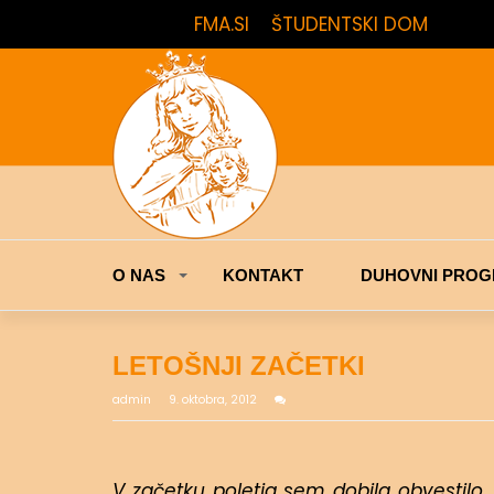
FMA.SI
ŠTUDENTSKI DOM
O NAS
KONTAKT
DUHOVNI PROG
LETOŠNJI ZAČETKI
admin
9. oktobra, 2012
V začetku poletja sem dobila obvestilo