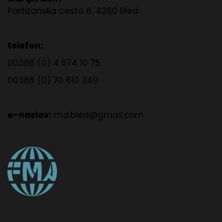
Partizanska cesta 6, 4260 Bled
telefon:
00386 (0) 4 574 10 75
00386 (0) 70 610 249
e-naslov:
md.bled@gmail.com