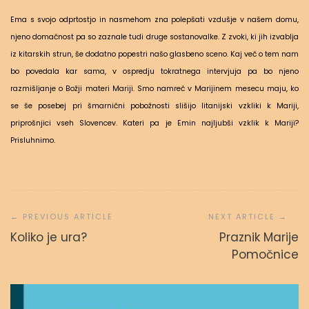
Ema s svojo odprtostjo in nasmehom zna polepšati vzdušje v našem domu,
njeno domačnost pa so zaznale tudi druge sostanovalke. Z zvoki, ki jih izvablja
iz kitarskih strun, še dodatno popestri našo glasbeno sceno. Kaj več o tem nam
bo povedala kar sama, v ospredju tokratnega intervjuja pa bo njeno
razmišljanje o Božji materi Mariji. Smo namreč v Marijinem mesecu maju, ko
se še posebej pri šmarnični pobožnosti slišijo litanijski vzkliki k Mariji,
priprošnjici vseh Slovencev. Kateri pa je Emin najljubši vzklik k Mariji?
Prisluhnimo.
Navigacija
prispevka
Koliko je ura?
Praznik Marije
Pomočnice