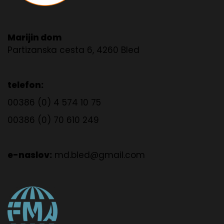
Marijin dom
Partizanska cesta 6, 4260 Bled
telefon:
00386 (0) 4 574 10 75
00386 (0) 70 610 249
e-naslov:
md.bled@gmail.com