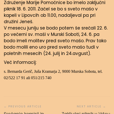
Združenje Marije Pomočnice bo imelo zaključni
piknik 18. 6. 2011. Začel se bo s sveto mašo v
kapeli v Lipovcih ob 11.00, nadaljeval pa pri
družini Jeneš.
V mesecu juniju se bodo potem še srečali 22. 6.
po večerni sv. maši v Murski Soboti, 24. 6. pa
bodo imeli molitev pred sveto mašo. Prav tako
bodo molili eno uro pred sveto mašo tudi v
poletnih mesecih (24. julij in 24.avgust).
Več informacij:
s. Bernarda Gerič, Juša Kramarja 2, 9000 Murska Sobota, tel.
02/522 17 91 ali 051/215 740
Navigacija
prispevka
Srečanje komisij in
Zaključni piknik v Vrtcu