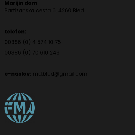
Marijin dom
Partizanska cesta 6, 4260 Bled
telefon:
00386 (0) 4 574 10 75
00386 (0) 70 610 249
e-naslov:
md.bled@gmail.com