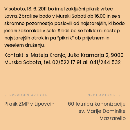
V soboto, 18. 6. 2011 bo imel zaključni piknik vrtec
Lavra. Zbrali se bodo v Murski Soboti ob 16.00 in se s
skromno pozornostjo poslovili od najstarejših, ki bodo
jeseni zakorakali v šolo. Sledil bo še folklorni nastop
najstarejših otrok in pa “piknik” ob prijetnem in
veselem druženju.
Kontakt: s. Mateja Kranjc, Juša Kramarja 2, 9000
Murska Sobota, tel. 02/522 17 91 ali 041/244 532
Navigacija
prispevka
Piknik ZMP v Lipovcih
60 letnica kanonizacije
sv. Marije Dominike
Svetopisemske urice
Mazzarello
admin
23. septembra, 2023