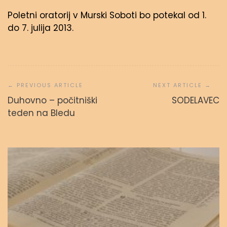
Poletni oratorij v Murski Soboti bo potekal od 1.
do 7. julija 2013.
Navigacija
prispevka
Duhovno – počitniški
SODELAVEC
Svetopisemske urice
teden na Bledu
admin
23. septembra, 2023