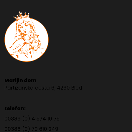
Marijin dom
Partizanska cesta 6, 4260 Bled
telefon:
00386 (0) 4 574 10 75
00386 (0) 70 610 249