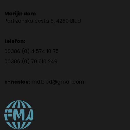
Marijin dom
Partizanska cesta 6, 4260 Bled
telefon:
00386 (0) 4 574 10 75
00386 (0) 70 610 249
e-naslov:
md.bled@gmail.com