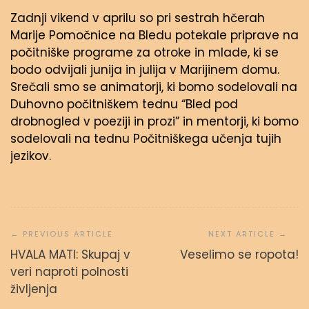
Zadnji vikend v aprilu so pri sestrah hčerah
Marije Pomočnice na Bledu potekale priprave na
počitniške programe za otroke in mlade, ki se
bodo odvijali junija in julija v Marijinem domu.
Srečali smo se animatorji, ki bomo sodelovali na
Duhovno počitniškem tednu “Bled pod
drobnogled v poeziji in prozi” in mentorji, ki bomo
sodelovali na tednu Počitniškega učenja tujih
jezikov.
Navigacija
prispevka
HVALA MATI: Skupaj v
Veselimo se ropota!
veri naproti polnosti
življenja