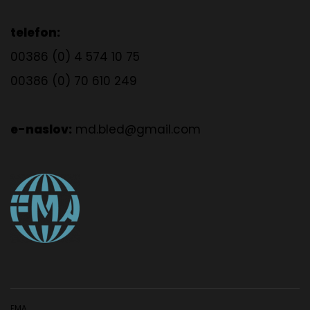
telefon:
00386 (0) 4 574 10 75
00386 (0) 70 610 249
e-naslov:
md.bled@gmail.com
FMA