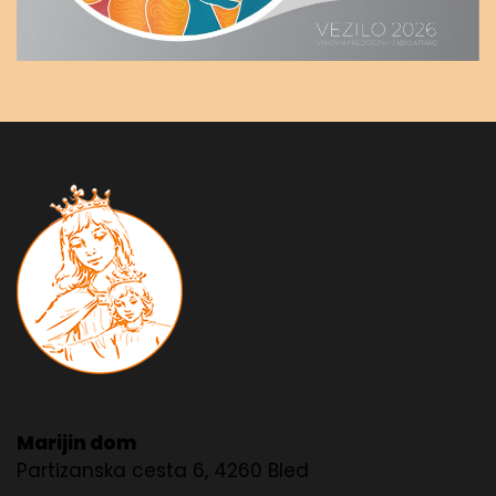
Marijin dom
Partizanska cesta 6, 4260 Bled