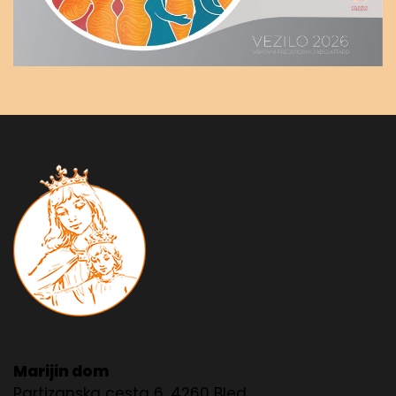
Marijin dom
Partizanska cesta 6, 4260 Bled