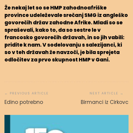
Že nekaj let so se HMP zahodnoafriške
province udeleževale srečanj SMG iz angleško
govorečih držav zahodne Afrike. Mladi so se
spraševali, kako to, da so sestre le v
francosko govorečih državah, in so jih vabili:
pridite k nam. V sodelovanju s salezijanci, ki
so v teh državah že navzoči, je bila sprejeta
odločitev za prvo skupnost HMP v Gani.
Navigacija
prispevka
Edino potrebno
Birmanci iz Cirkovc