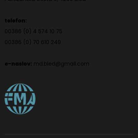
telefon:
00386 (0) 4 574 10 75
00386 (0) 70 610 249
e-naslov:
md.bled@gmail.com