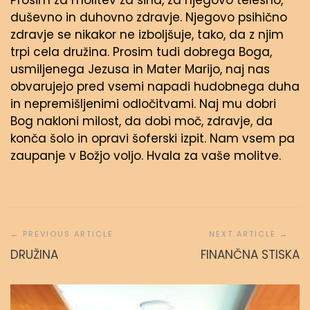
Prosim za molitev za sina, za njegovo telesno,
duševno in duhovno zdravje. Njegovo psihično
zdravje se nikakor ne izboljšuje, tako, da z njim
trpi cela družina. Prosim tudi dobrega Boga,
usmiljenega Jezusa in Mater Marijo, naj nas
obvarujejo pred vsemi napadi hudobnega duha
in nepremišljenimi odločitvami. Naj mu dobri
Bog nakloni milost, da dobi moč, zdravje, da
konča šolo in opravi šoferski izpit. Nam vsem pa
zaupanje v Božjo voljo. Hvala za vaše molitve.
Navigacija
prispevka
DRUŽINA
FINANČNA STISKA