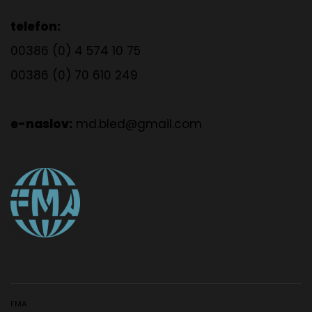
telefon:
00386 (0) 4 574 10 75
00386 (0) 70 610 249
e-naslov:
md.bled@gmail.com
FMA