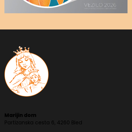
Marijin dom
Partizanska cesta 6, 4260 Bled