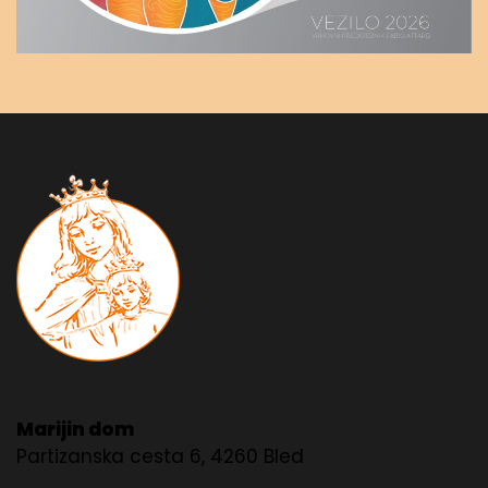
Marijin dom
Partizanska cesta 6, 4260 Bled