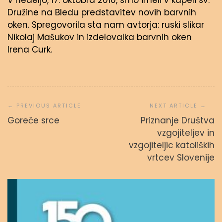
V nedeljo, 17. oktobra 2010, smo imeli v kapeli sv.
Družine na Bledu predstavitev novih barvnih
oken. Spregovorila sta nam avtorja: ruski slikar
Nikolaj Mašukov in izdelovalka barvnih oken
Irena Curk.
Navigacija
prispevka
Goreče srce
Priznanje Društva
vzgojiteljev in
vzgojiteljic katoliških
vrtcev Slovenije