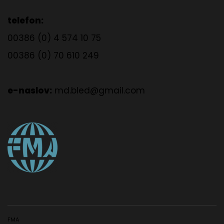
telefon:
00386 (0) 4 574 10 75
00386 (0) 70 610 249
e-naslov:
md.bled@gmail.com
FMA