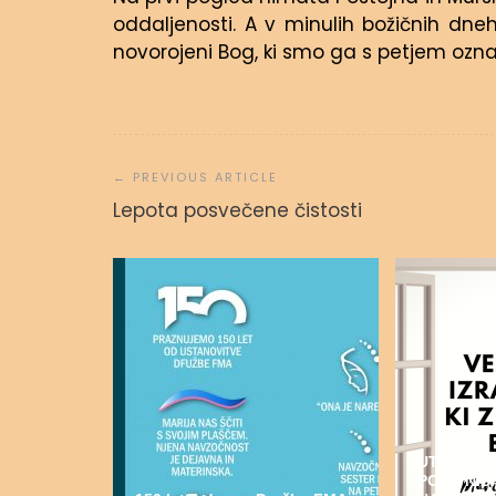
oddaljenosti. A v minulih božičnih dneh
novorojeni Bog, ki smo ga s petjem ozn
Navigacija
prispevka
Lepota posvečene čistosti
UTRINEK 
POČITNI