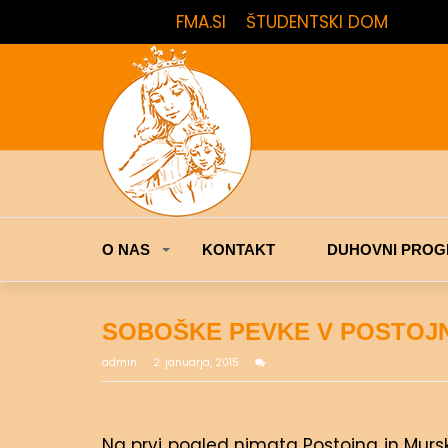
FMA.SI
ŠTUDENTSKI DOM
O NAS
KONTAKT
DUHOVNI PROG
SOBOŠKE PEVKE V POSTOJN
admin
2. januarja, 2015
Na prvi pogled nimata Postojna in Murska