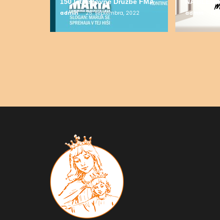
150 let redovne Družbe FMA
NA BLEDU
admin
25. septembra, 2022
admin
19.