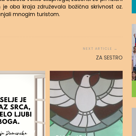
 je oba kraja združevala božična skrivnost oz.
anjali mnogim turistom.
ZA SESTRO
DUHOVNO-
ŠKIH PROGRAMOV