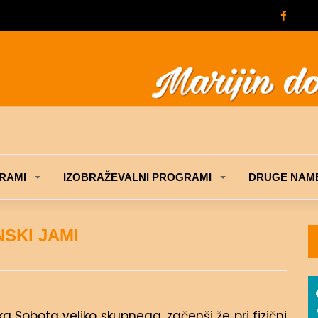
RAMI
IZOBRAŽEVALNI PROGRAMI
DRUGE NAME
SKI JAMI
 Sobota veliko skupnega, začenši že pri fizični