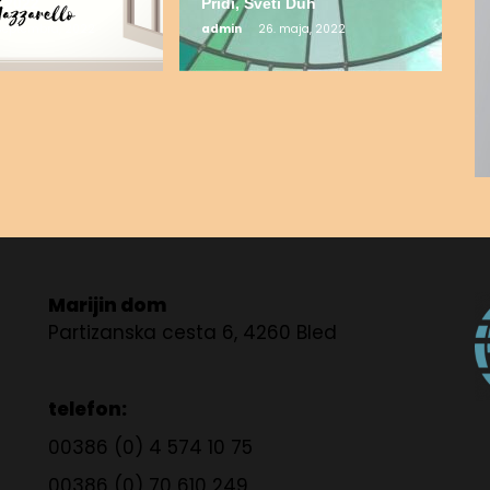
 2022
Pridi, Sveti Duh
 septembra, 2022
admin
26. maja, 2022
Marijin dom
Partizanska cesta 6, 4260 Bled
telefon:
00386 (0) 4 574 10 75
00386 (0) 70 610 249