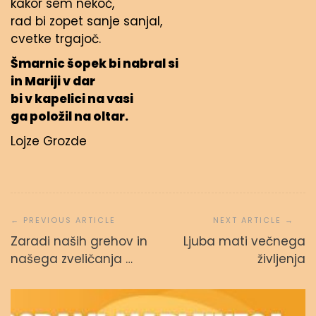
kakor sem nekoč,
rad bi zopet sanje sanjal,
cvetke trgajoč.
Šmarnic šopek bi nabral si
in Mariji v dar
bi v kapelici na vasi
ga položil na oltar.
Lojze Grozde
Navigacija
prispevka
Zaradi naših grehov in
Ljuba mati večnega
našega zveličanja …
življenja