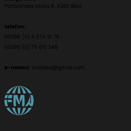
Partizanska cesta 6, 4260 Bled
telefon:
00386 (0) 4 574 10 75
00386 (0) 70 610 249
e-naslov:
md.bled@gmail.com