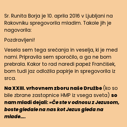
Sr. Runita Borja je 10. aprila 2016 v Ljubljani na
Rakovniku spregovorila mladim. Takole jih je
nagovorila:
Pozdravljeni!
Vesela sem tega srečanja in veselja, ki je med
nami. Pripravila sem sporočilo, a ga ne bom
prebrala. Kakor to rad naredi papež Frančišek,
bom tudi jaz odložila papirje in spregovorila iz
srca.
Na XXIII. vrhovnem zboru naše Družbe
(ko so
bile zbrane zastopnice HMP iz vsega sveta)
so
nam mladi dejali:
»Če ste v odnosu z Jezusom,
boste gledale na nas kot Jezus gleda na
mlade….