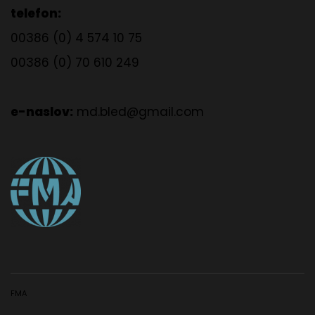
telefon:
00386 (0) 4 574 10 75
00386 (0) 70 610 249
e-naslov:
md.bled@gmail.com
FMA