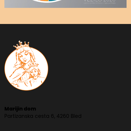
Marijin dom
Partizanska cesta 6, 4260 Bled