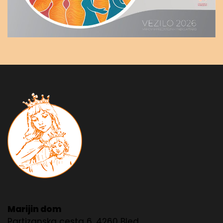
Marijin dom
Partizanska cesta 6, 4260 Bled