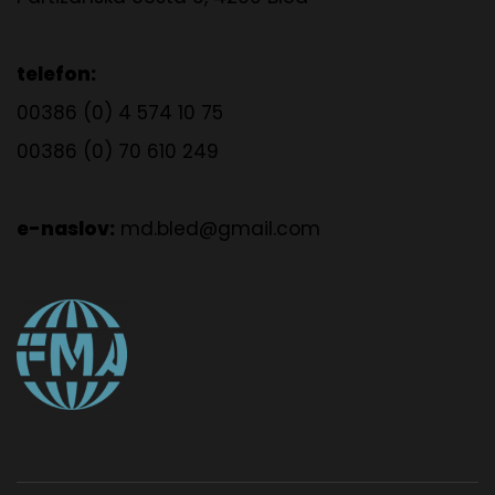
telefon:
00386 (0) 4 574 10 75
00386 (0) 70 610 249
e-naslov:
md.bled@gmail.com