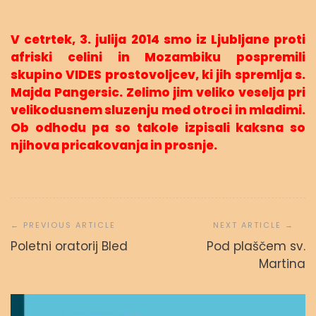
V cetrtek, 3. julija 2014 smo iz Ljubljane proti
afriski celini in Mozambiku pospremili
skupino VIDES prostovoljcev, ki jih spremlja s.
Majda Pangersic. Zelimo jim veliko veselja pri
velikodusnem sluzenju med otroci in mladimi.
Ob odhodu pa so takole izpisali kaksna so
njihova pricakovanja in prosnje.
Navigacija
prispevka
Poletni oratorij Bled
Pod plaščem sv.
Martina