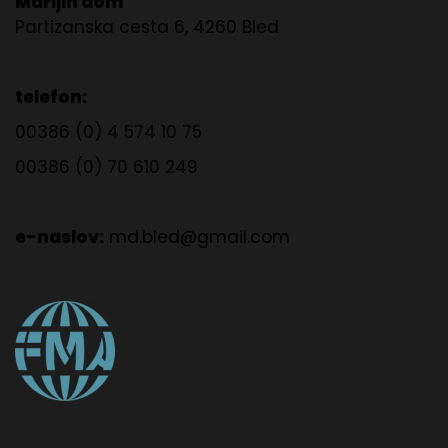
Marijin dom
Partizanska cesta 6, 4260 Bled
telefon:
00386 (0) 4 574 10 75
00386 (0) 70 610 249
e-naslov:
md.bled@gmail.com