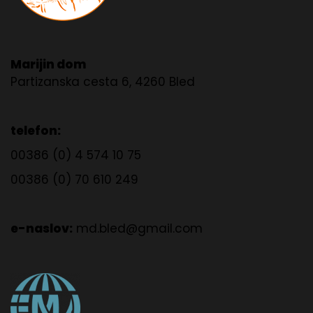
Marijin dom
Partizanska cesta 6, 4260 Bled
telefon:
00386 (0) 4 574 10 75
00386 (0) 70 610 249
e-naslov:
md.bled@gmail.com