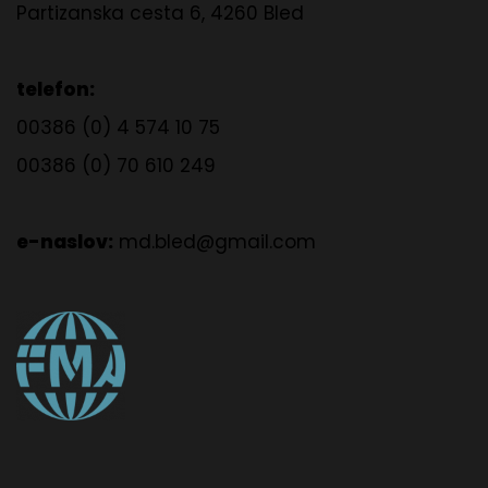
Partizanska cesta 6, 4260 Bled
telefon:
00386 (0) 4 574 10 75
00386 (0) 70 610 249
e-naslov:
md.bled@gmail.com