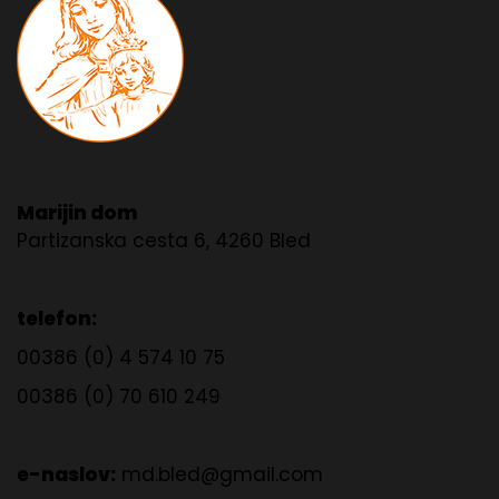
Marijin dom
Partizanska cesta 6, 4260 Bled
telefon:
00386 (0) 4 574 10 75
00386 (0) 70 610 249
e-naslov:
md.bled@gmail.com