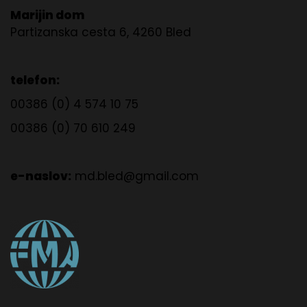
Marijin dom
Partizanska cesta 6, 4260 Bled
telefon:
00386 (0) 4 574 10 75
00386 (0) 70 610 249
e-naslov:
md.bled@gmail.com