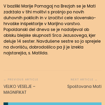
V baziliki Marije Pomagaj na Brezjah se je Mati
zadržala v tihi molitvi s prošnjo po novih
duhovnih poklicih in v izročitvi cele slovensko-
hrvaške inšpektorije v Marijino varstvo.
Popoldanski del dneva se je nadaljeval ob
obisku blejske skupnosti Srca Jezusovega, kjer
deluje 14 sester. Navdušene sestre so jo sprejele
na dvorišču, dobrodošlico pa ji je izrekla
najstarejša, s. Matilda.
Navigacija
prispevka
VELIKO VESELJE –
Spoštovana Mati
MAGNIFIKAT