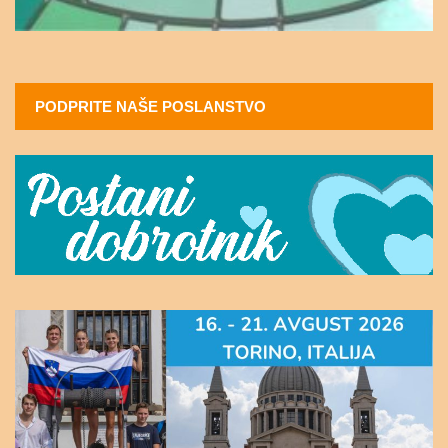
PODPRITE NAŠE POSLANSTVO