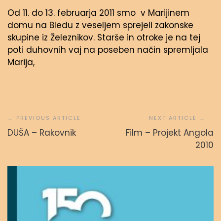
Od 11. do 13. februarja 2011 smo v Marijinem
domu na Bledu z veseljem sprejeli zakonske
skupine iz Železnikov. Starše in otroke je na tej
poti duhovnih vaj na poseben način spremljala
Marija,
Navigacija
prispevka
DUŠA – Rakovnik
Film – Projekt Angola
2010