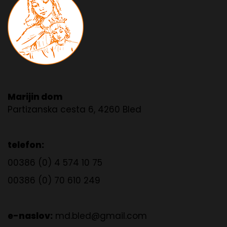
Marijin dom
Partizanska cesta 6, 4260 Bled
telefon:
00386 (0) 4 574 10 75
00386 (0) 70 610 249
e-naslov:
md.bled@gmail.com