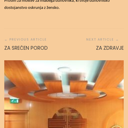
Prosim za molitev za mladega duhovnika, ki svoje duhovniško
dostojanstvo oskrunja z žensko.
Navigacija
prispevka
ZA SREČEN POROD
ZA ZDRAVJE