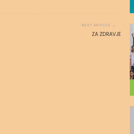
 povezanost
ZA SINA
ZA ZDRAVJE
 avgusta, 2020
admin
15. novembra, 2016