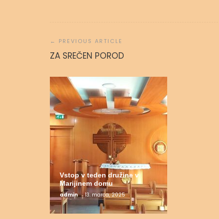
Navigacija
prispevka
Molitvena
ZA SREČEN POROD
admin
31.
Vstop v teden družine v
Marijinem domu
admin
13. marca, 2025