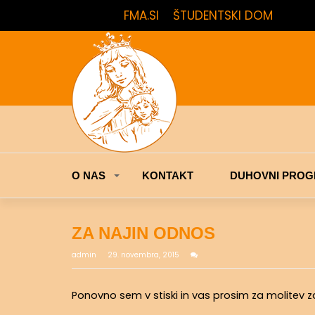
FMA.SI
ŠTUDENTSKI DOM
O NAS
KONTAKT
DUHOVNI PROG
ZA NAJIN ODNOS
admin
29. novembra, 2015
Ponovno sem v stiski in vas prosim za molitev za