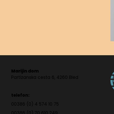
Marijin dom
Partizanska cesta 6, 4260 Bled
telefon:
00386 (0) 4 574 10 75
00386 (0) 70 610 249