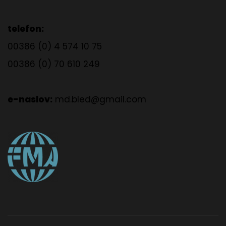
telefon:
00386 (0) 4 574 10 75
00386 (0) 70 610 249
e-naslov:
md.bled@gmail.com