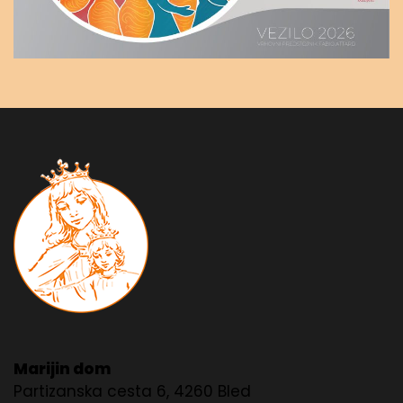
Marijin dom
Partizanska cesta 6, 4260 Bled