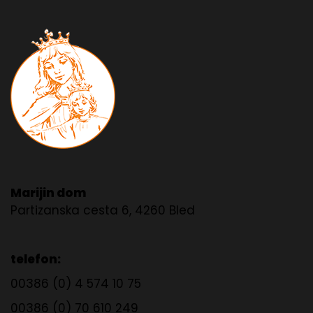
Marijin dom
Partizanska cesta 6, 4260 Bled
telefon:
00386 (0) 4 574 10 75
00386 (0) 70 610 249