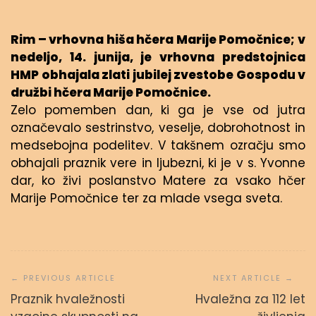
Rim – vrhovna hiša hčera Marije Pomočnice; v
nedeljo, 14. junija, je vrhovna predstojnica
HMP obhajala zlati jubilej zvestobe Gospodu v
družbi hčera Marije Pomočnice.
Zelo pomemben dan, ki ga je vse od jutra
označevalo sestrinstvo, veselje, dobrohotnost in
medsebojna podelitev. V takšnem ozračju smo
obhajali praznik vere in ljubezni, ki je v s. Yvonne
dar, ko živi poslanstvo Matere za vsako hčer
Marije Pomočnice ter za mlade vsega sveta.
Navigacija
prispevka
Praznik hvaležnosti
Hvaležna za 112 let