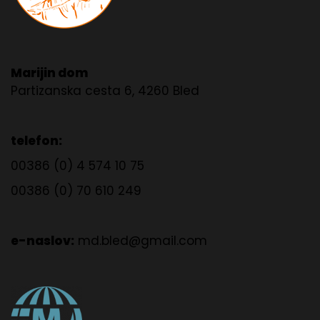
Marijin dom
Partizanska cesta 6, 4260 Bled
telefon:
00386 (0) 4 574 10 75
00386 (0) 70 610 249
e-naslov:
md.bled@gmail.com