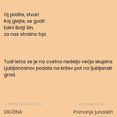
Oj pridite, stvari
Kaj glejte, se godi!
Edini Božji Sin,
za nas strašno trpi.
Tudi letos se je na cvetno nedeljo večja skupina
Ljubljančanov podala na križev pot na ljubljanski
grad.
Navigacija
prispevka
DRUŽINA
Priznanje junaških