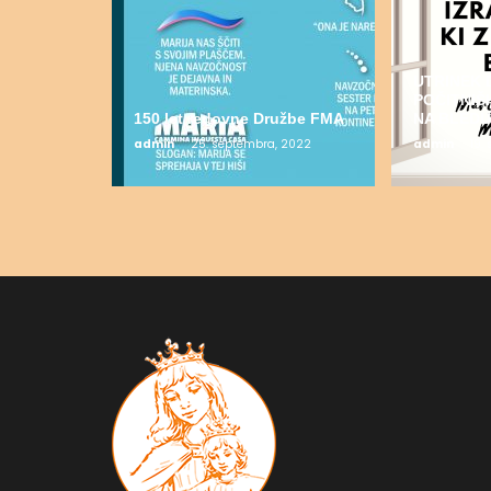
UTRINEK 
POČITNI
150 let redovne Družbe FMA
NA BLEDU
admin
25. septembra, 2022
admin
19.