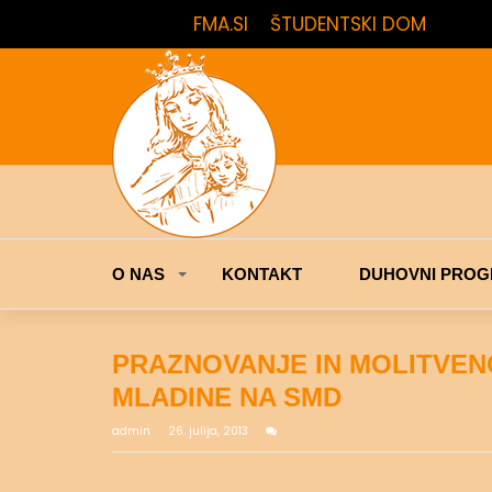
FMA.SI
ŠTUDENTSKI DOM
O NAS
KONTAKT
DUHOVNI PROG
PRAZNOVANJE IN MOLITVEN
MLADINE NA SMD
admin
26. julija, 2013