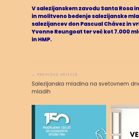
V salezijanskem zavodu Santa Rosa in 
in molitveno bedenje salezijanske mla
salezijancev don Pascual Chávez in v
Yvonne Reungoat ter več kot 7.000 ml
in HMP.
Navigacija
prispevka
Salezijanska mladina na svetovnem dn
mladih