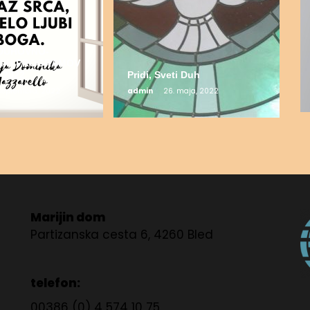
DUHOVNO-
ŠKIH PROGRAMOV
 2022
Pridi, Sveti Duh
 septembra, 2022
admin
26. maja, 2022
Marijin dom
Partizanska cesta 6, 4260 Bled
telefon:
00386 (0) 4 574 10 75