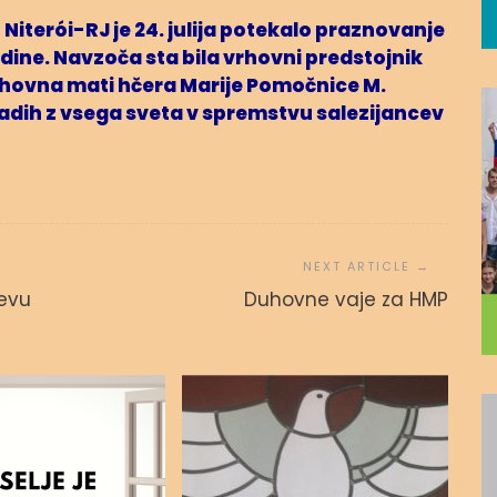
Niterói-RJ je 24. julija potekalo praznovanje
dine. Navzoča sta bila vrhovni predstojnik
rhovna mati hčera Marije Pomočnice M.
adih z vsega sveta v spremstvu salezijancev
evu
Duhovne vaje za HMP