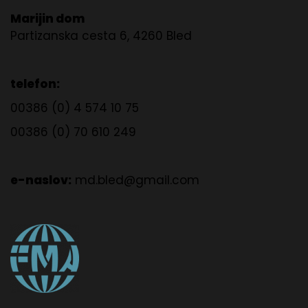
Marijin dom
Partizanska cesta 6, 4260 Bled
telefon:
00386 (0) 4 574 10 75
00386 (0) 70 610 249
e-naslov:
md.bled@gmail.com