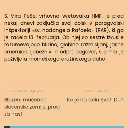
S. Mira Peče, vrhovna svetovalka HMP, je pred
nekaj dnevi zaključila svoj obisk v paragvajski
inšpektoriji »sv. nadangela Rafaela« (PAR), ki ga
je začela 18. februarja. Ob njej so sestre izkusile
razumevajočo bližino, globino razmišljanj, jasne
smernice, ljubezniv in odprt pogovor, s čimer je
poživljala morneškega družinskega duha.
Navigacija
prispevka
Blaženi mučenec
Ko je na delu Sveti Duh
slovenske zemlje, prosi
za nas!