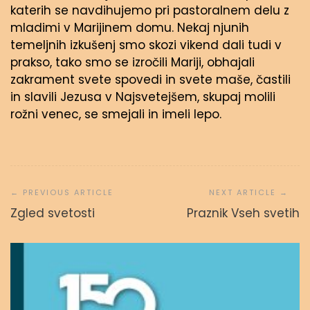
katerih se navdihujemo pri pastoralnem delu z
mladimi v Marijinem domu. Nekaj njunih
temeljnih izkušenj smo skozi vikend dali tudi v
prakso, tako smo se izročili Mariji, obhajali
zakrament svete spovedi in svete maše, častili
in slavili Jezusa v Najsvetejšem, skupaj molili
rožni venec, se smejali in imeli lepo.
Navigacija
prispevka
Zgled svetosti
Praznik Vseh svetih