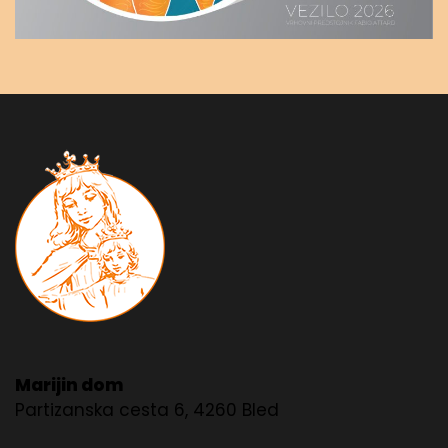
Marijin dom
Partizanska cesta 6, 4260 Bled