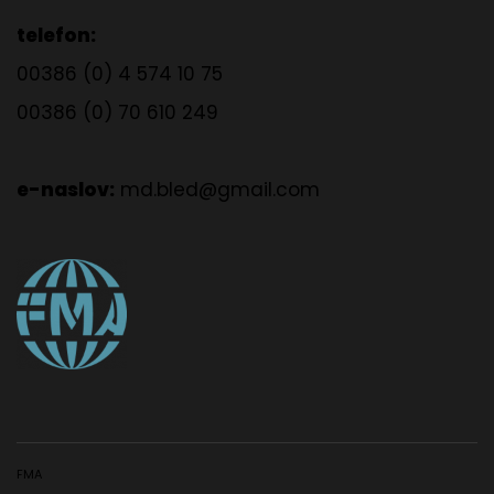
telefon:
00386 (0) 4 574 10 75
00386 (0) 70 610 249
e-naslov:
md.bled@gmail.com
FMA